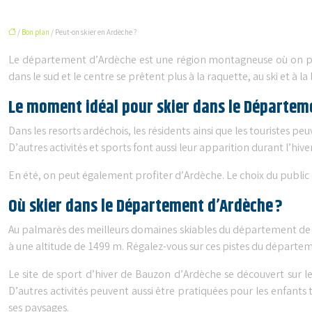
/
Bon plan
/ Peut-on skier en Ardèche ?
Le département d’Ardèche est une région montagneuse où on peut ap
dans le sud et le centre se prêtent plus à la raquette, au ski et à la 
Le moment idéal pour skier dans le Départem
Dans les resorts ardéchois, les résidents ainsi que les touristes peu
D’autres activités et sports font aussi leur apparition durant l’hi
En été, on peut également profiter d’Ardèche. Le choix du public s
Où skier dans le Département d’Ardèche ?
Au palmarès des meilleurs domaines skiables du département de l’A
à une altitude de 1499 m. Régalez-vous sur ces pistes du départem
Le site de sport d’hiver de Bauzon d’Ardèche se découvert sur le
D’autres activités peuvent aussi être pratiquées pour les enfants
ses paysages.