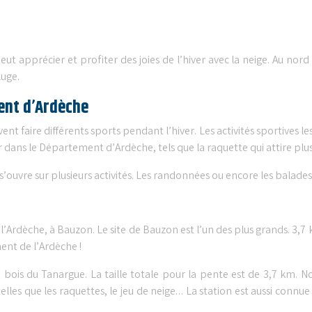
précier et profiter des joies de l’hiver avec la neige. Au nord de 
luge.
ent d’Ardèche
vent faire différents sports pendant l’hiver. Les activités sportives le
ver dans le Département d’Ardèche, tels que la raquette qui attire pl
’ouvre sur plusieurs activités. Les randonnées ou encore les balades 
rdèche, à Bauzon. Le site de Bauzon est l’un des plus grands. 3,7 km
ent de l’Ardèche !
 bois du Tanargue. La taille totale pour la pente est de 3,7 km. No
 telles que les raquettes, le jeu de neige… La station est aussi con